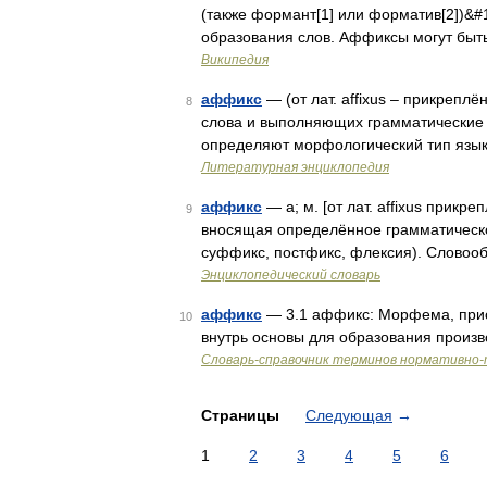
(также формант[1] или форматив[2])&#
образования слов. Аффиксы могут быт
Википедия
аффикс
— (от лат. affixus – прикреп
8
слова и выполняющих грамматические 
определяют морфологический тип язык
Литературная энциклопедия
аффикс
— а; м. [от лат. affixus прикр
9
вносящая определённое грамматическо
суффикс, постфикс, флексия). Словоо
Энциклопедический словарь
аффикс
— 3.1 аффикс: Морфема, прис
10
внутрь основы для образования произ
Словарь-справочник терминов нормативно-
Страницы
Следующая
→
1
2
3
4
5
6