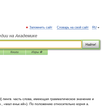
Запомнить сайт
Словарь на свой сайт
RU
едии на Академике
Найти!
Книги
Игры ⚽
й] лингв. часть слова, имеющая грамматическое значение и
, «мал еньк ий»). По положению относительно корня а.