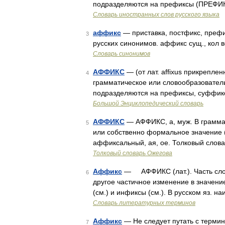
подразделяются на префиксы (ПРЕФИ
Словарь иностранных слов русского языка
аффикс
— приставка, постфикс, преф
3
русских синонимов. аффикс сущ., кол в
Словарь синонимов
АФФИКС
— (от лат. affixus прикрепл
4
грамматическое или словообразовател
подразделяются на префиксы, суффик
Большой Энциклопедический словарь
АФФИКС
— АФФИКС, а, муж. В грамма
5
или собственно формальное значение (
аффиксальный, ая, ое. Толковый слова
Толковый словарь Ожегова
Аффикс
— АФФИКС (лат.). Часть слов
6
другое частичное изменение в значение
(см.) и инфиксы (см.). В русском яз. 
Словарь литературных терминов
Аффикс
— Не следует путать с термин
7