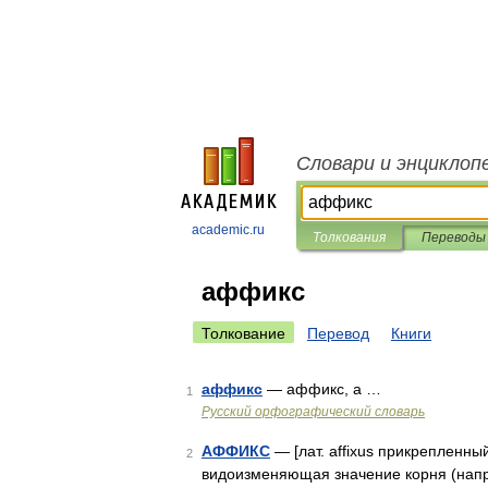
Словари и энциклоп
academic.ru
Толкования
Переводы
аффикс
Толкование
Перевод
Книги
аффикс
— аффикс, а …
1
Русский орфографический словарь
АФФИКС
— [лат. affixus прикрепленны
2
видоизменяющая значение корня (напр.