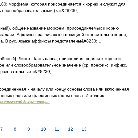
160; морфема, которая присоединяется к корню и служит для
ь словообразовательными (как&#8230; …
лённый), общее название морфем, присоединяемых к корню
задачи. Аффиксы различаются позицией относительно корня,
а. В рус. языке аффиксы представлены&#8230; …
еплённый]. Лингв. Часть слова, присоединяющаяся к корню и
е или словообразовательное значение (ср. префикс, инфикс,
бразовательные и&#8230; …
оединенная к началу или концу основы слова или включенная
водных слов или флективных форм слова. Источник …
технической документации
7
8
9
10
11
12
13