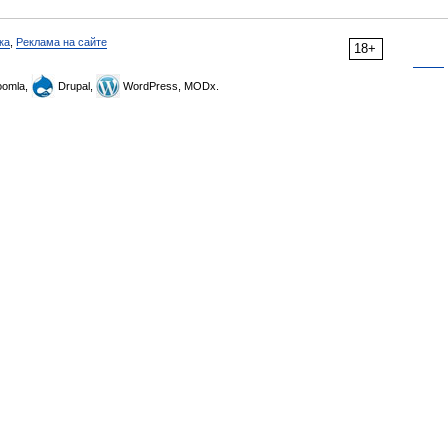
ка
,
Реклама на сайте
18+
omla,
Drupal,
WordPress, MODx.