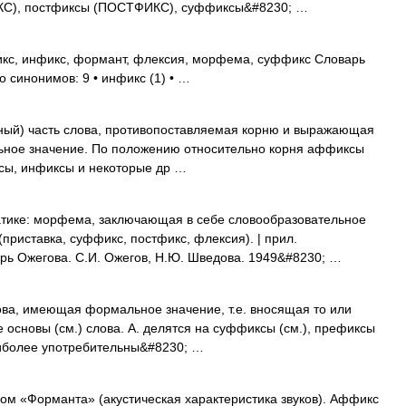
КС), постфиксы (ПОСТФИКС), суффиксы&#8230; …
икс, инфикс, формант, флексия, морфема, суффикс Словарь
о синонимов: 9 • инфикс (1) • …
енный) часть слова, противопоставляемая корню и выражающая
ьное значение. По положению относительно корня аффиксы
сы, инфиксы и некоторые др …
тике: морфема, заключающая в себе словообразовательное
приставка, суффикс, постфикс, флексия). | прил.
рь Ожегова. С.И. Ожегов, Н.Ю. Шведова. 1949&#8230; …
а, имеющая формальное значение, т.е. вносящая то или
 основы (см.) слова. А. делятся на суффиксы (см.), префиксы
наиболее употребительны&#8230; …
ом «Форманта» (акустическая характеристика звуков). Аффикс